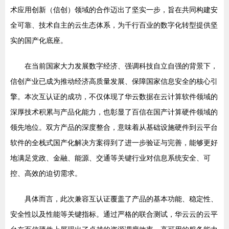
术应用创新（信创）领域的合作迈出了坚实一步，旨在共同构建安
全可靠、技术自主的云生态体系，为千行百业的数字化转型提供坚
实的国产化底座。
在当前国家大力发展数字经济、强调科技自立自强的背景下，
信创产业已成为推动经济高质量发展、保障国家信息安全的核心引
擎。本次互认证的成功，不仅体现了华云数据在云计算软件领域的
深厚技术积累与产品化能力，也彰显了百信在国产计算硬件领域的
领先地位。双方产品的深度整合，意味着从基础设施硬件到云平台
软件的全栈式国产化解决方案得到了进一步验证与完善，能够更好
地满足党政、金融、能源、交通等关键行业对信息系统安全、可
控、高效的迫切需求。
具体而言，此次兼容互认证覆盖了产品的基本功能、稳定性、
安全性以及性能等关键指标。通过严格的联合测试，华云云的云平