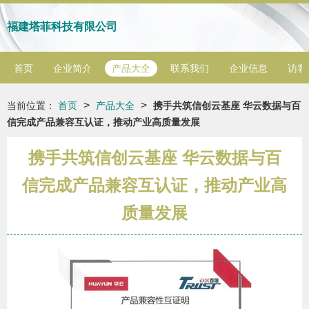
福建塔菲科技有限公司
首页
企业简介
产品大全
联系我们
企业信息
访客
>
>
当前位置：
首页
产品大全
携手共筑信创云基座 华云数据与百
信完成产品兼容互认证，推动产业高质量发展
携手共筑信创云基座 华云数据与百
信完成产品兼容互认证，推动产业高
质量发展